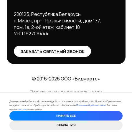
220125, Республика Беларусь,
г. Минск, пр-т Независимости, дом 177,
пом. 1а, 2-ой этаж, кабинет 18
УНП 192709444
ЗАКАЗАТЬ
ОБРАТНЫЙ ЗВОНОК
© 2016-
2026
ООО «Бидмартс»
Политика конфиденциальности
Пользовательское соглашение
Для корректной работы сайта и вашего удобства мы используем файлы cookie. Нажимая «Принять все»,
Правила использования
вы даёте согласие на обработку всех файлов cookie, согласно
Политике обработки cookie
. Вы также
можете
настроить
типы cookie.
Выбор настроек cookie файлов
ПРИНЯТЬ ВСЕ
ОТКАЗАТЬСЯ